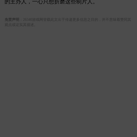
的主办人，一心只想折磨这些制片人。
关键词:
免责声明
：26340游戏网登载此文出于传递更多信息之目的，并不意味着赞同其
观点或证实其描述。